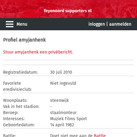
Menu
inloggen
|
aanmelden
Profiel amyjanhenk
Stuur amyjanhenk een privébericht
.
Registratiedatum:
30 juli 2010
Favoriete
Niet ingevuld
eredivisieclub:
Woonplaats:
steenwijk
Vak in het stadion:
-
Beroep:
staalmonteur
Interesses:
Muziek Films Sport
Geboortedatum:
14 april 1982
Battle:
Doet niet mee aan de
Battle