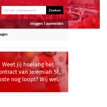
inloggen
|
aanmelden
dagen
Weet jij hoelang het
ontract van Jeremiah St.
uste nog loopt? Wij wel.