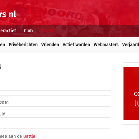
teractief
Club
Profiel
ren
Privéberichten
Vrienden
Actief worden
Webmasters
Verjaar
s
c
J
 2010
uld
 mee aan de
Battle