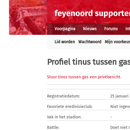
Voorpagina
Nieuws
Forums
In
Lid worden
Wachtwoord
Mijn voorkeu
Profiel tinus tussen ga
Stuur tinus tussen gas een privébericht
.
Registratiedatum:
25 januari
Favoriete eredivisieclub:
Niet ingev
Vak in het stadion:
-
Battle:
Doet niet