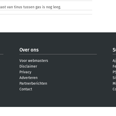
kast van tinus tussen gas is nog leeg.
Over ons
S
Voor webmasters
Aj
Disclaimer
F
Privacy
PS
Adverteren
S
Partnerberichten
M
Contact
C