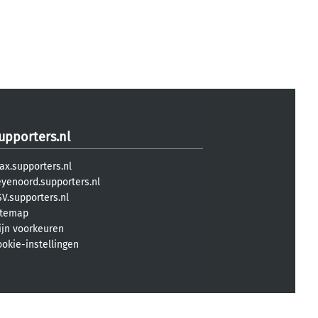
upporters.nl
ax.supporters.nl
eyenoord.supporters.nl
V.supporters.nl
itemap
ijn voorkeuren
ookie-instellingen