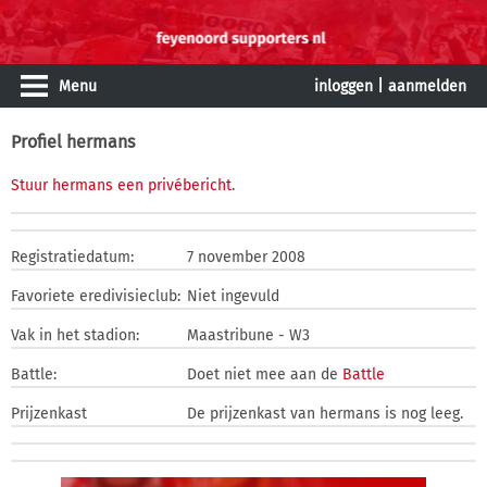
Menu
inloggen
|
aanmelden
Profiel hermans
Stuur hermans een privébericht
.
Registratiedatum:
7 november 2008
Favoriete eredivisieclub:
Niet ingevuld
Vak in het stadion:
Maastribune - W3
Battle:
Doet niet mee aan de
Battle
Prijzenkast
De prijzenkast van hermans is nog leeg.