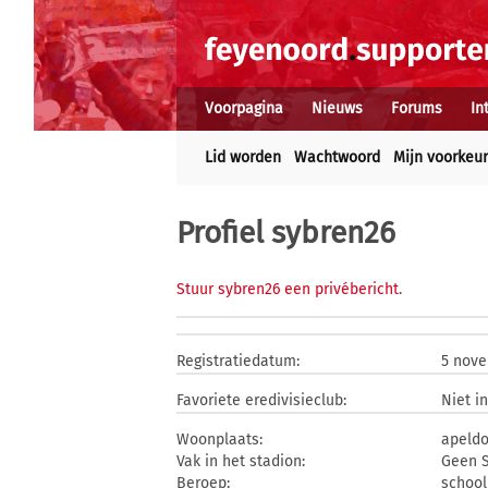
Voorpagina
Nieuws
Forums
In
Lid worden
Wachtwoord
Mijn voorkeu
Profiel sybren26
Stuur sybren26 een privébericht
.
Registratiedatum:
5 nov
Favoriete eredivisieclub:
Niet i
Woonplaats:
apeld
Vak in het stadion:
Geen S
Beroep:
school