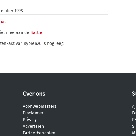
tember 1998
/nee
iet mee aan de
Battle
jzenkast van sybren26 is nog leeg.
Over ons
S
Voor webmasters
Aj
Disclaimer
F
Privacy
PS
Adverteren
S
Partnerberichten
M