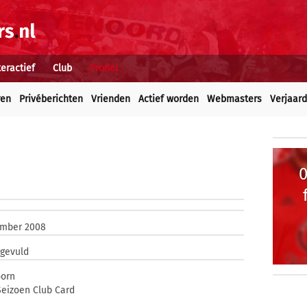
teractief
Club
Profiel
ren
Privéberichten
Vrienden
Actief worden
Webmasters
Verjaar
ember 2008
ngevuld
oorn
eizoen Club Card