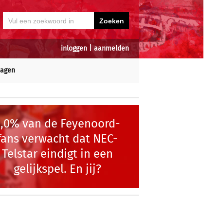
inloggen
|
aanmelden
dagen
0,0% van de Feyenoord-
fans verwacht dat NEC-
Telstar eindigt in een
gelijkspel. En jij?