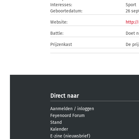
Interesses:
Sport
Geboortedatum:
26 sep
Website:
http:/
Battle:
Doet n
Prijzenkast
De pri
Direct naar
Aanmelden
/
inloggen
Feyenoord Forum
Stand
Kalender
E-zine (nieuwsbrief)