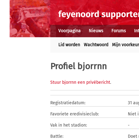
Voorpagina
Nieuws
Forums
In
Lid worden
Wachtwoord
Mijn voorkeu
Profiel bjorrnn
Stuur bjorrnn een privébericht
.
Registratiedatum:
31 au
Favoriete eredivisieclub:
Niet 
Vak in het stadion:
-
Battle:
Doet 