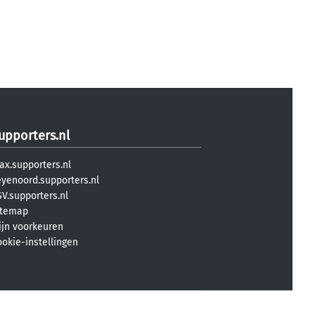
upporters.nl
ax.supporters.nl
eyenoord.supporters.nl
V.supporters.nl
itemap
ijn voorkeuren
ookie-instellingen