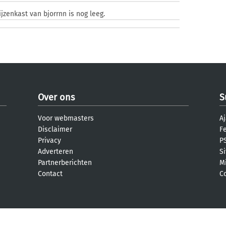
ijzenkast van bjorrnn is nog leeg.
Over ons
S
Voor webmasters
Aj
Disclaimer
F
Privacy
PS
Adverteren
S
Partnerberichten
M
Contact
C