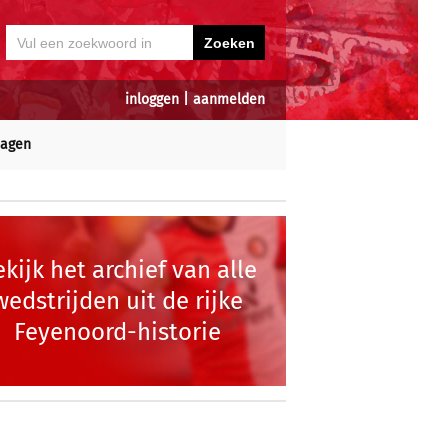
inloggen
|
aanmelden
dagen
kijk het archief van alle
wedstrijden uit de rijke
Feyenoord-historie