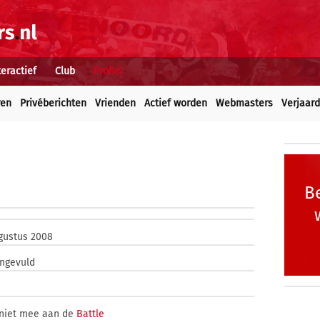
teractief
Club
Profiel
ren
Privéberichten
Vrienden
Actief worden
Webmasters
Verjaar
Be
gustus 2008
ingevuld
niet mee aan de
Battle