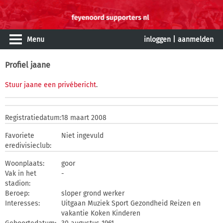
Menu
inloggen
|
aanmelden
Profiel jaane
Stuur jaane een privébericht
.
Registratiedatum:
18 maart 2008
Favoriete
Niet ingevuld
eredivisieclub:
Woonplaats:
goor
Vak in het
-
stadion:
Beroep:
sloper grond werker
Interesses:
Uitgaan Muziek Sport Gezondheid Reizen en
vakantie Koken Kinderen