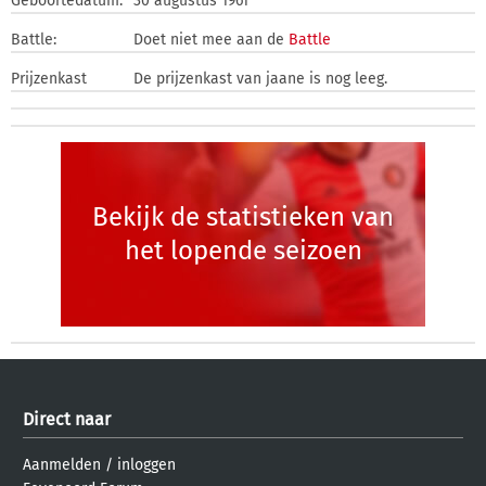
Geboortedatum:
30 augustus 1961
Battle:
Doet niet mee aan de
Battle
Prijzenkast
De prijzenkast van jaane is nog leeg.
Bekijk de statistieken van
het lopende seizoen
Direct naar
Aanmelden
/
inloggen