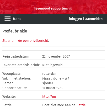
Menu
inloggen
|
aanmelden
Profiel brinkie
Stuur brinkie een privébericht
.
Registratiedatum:
22 november 2007
Favoriete eredivisieclub:
Niet ingevuld
Woonplaats:
rotterdam
Vak in het stadion:
Maastribune - W4
Beroep:
sjorder
Geboortedatum:
17 maart 1978
Website:
http://msn
Battle:
Doet niet mee aan de
Battle