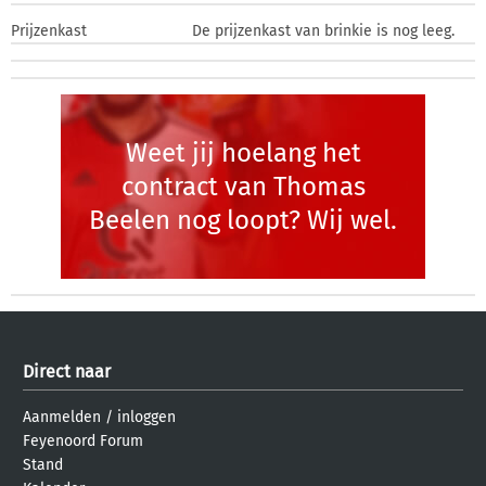
Prijzenkast
De prijzenkast van brinkie is nog leeg.
Weet jij hoelang het
contract van Thomas
Beelen nog loopt? Wij wel.
Direct naar
Aanmelden
/
inloggen
Feyenoord Forum
Stand