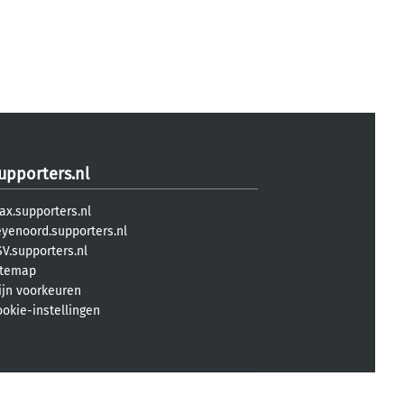
upporters.nl
ax.supporters.nl
eyenoord.supporters.nl
V.supporters.nl
itemap
ijn voorkeuren
ookie-instellingen