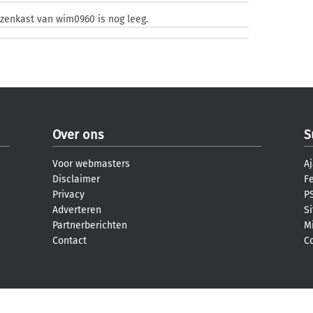
jzenkast van wim0960 is nog leeg.
Over ons
S
Voor webmasters
Aj
Disclaimer
F
Privacy
PS
Adverteren
S
Partnerberichten
M
Contact
C