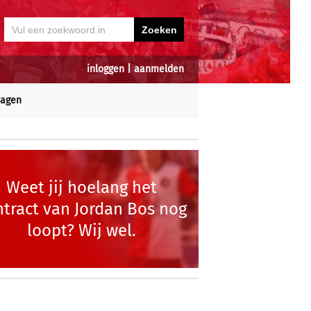
inloggen
|
aanmelden
dagen
Weet jij hoelang het
ntract van Jordan Bos nog
loopt? Wij wel.