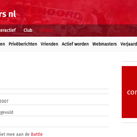
teractief
Club
Profiel
ren
Privéberichten
Vrienden
Actief worden
Webmasters
Verjaar
co
 2007
ngevuld
niet mee aan de
Battle