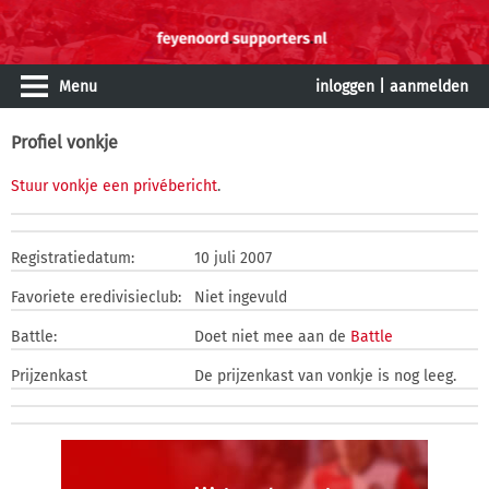
Menu
inloggen
|
aanmelden
Profiel vonkje
Stuur vonkje een privébericht
.
Registratiedatum:
10 juli 2007
Favoriete eredivisieclub:
Niet ingevuld
Battle:
Doet niet mee aan de
Battle
Prijzenkast
De prijzenkast van vonkje is nog leeg.