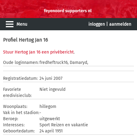
Menu
inloggen
|
aanmelden
Profiel Hertog Jan 16
Stuur Hertog Jan 16 een privébericht
.
Oude loginnamen:
fredheftruck16, Damaryd,
Registratiedatum:
24 juni 2007
Favoriete
Niet ingevuld
eredivisieclub:
Woonplaats:
hillegom
Vak in het stadion:
-
Beroep:
uitgewerkt
Interesses:
Sport Reizen en vakantie
Geboortedatum:
24 april 1951