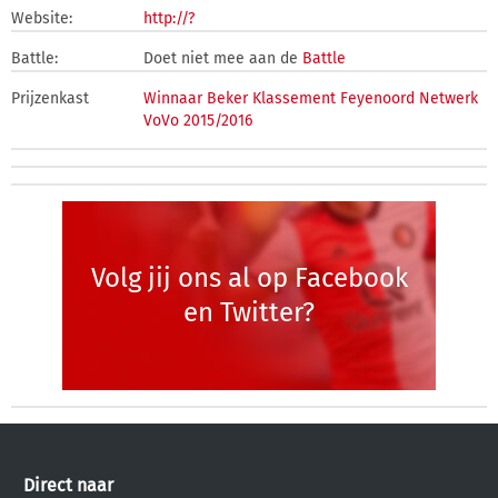
Website:
http://?
Battle:
Doet niet mee aan de
Battle
Prijzenkast
Winnaar Beker Klassement Feyenoord Netwerk
VoVo 2015/2016
Volg jij ons al op Facebook
en Twitter?
Direct naar