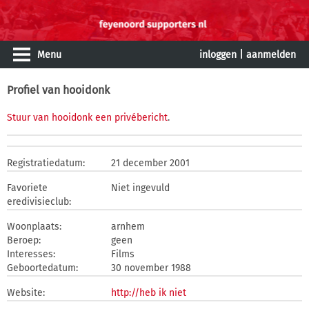
Menu
inloggen
|
aanmelden
Profiel van hooidonk
Stuur van hooidonk een privébericht
.
Registratiedatum:
21 december 2001
Favoriete
Niet ingevuld
eredivisieclub:
Woonplaats:
arnhem
Beroep:
geen
Interesses:
Films
Geboortedatum:
30 november 1988
Website:
http://heb ik niet