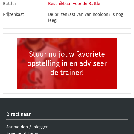
Battle:
Beschikbaar voor de Battle
Prijzenkast
De prijzenkast van van hooidonk is nog
leeg.
Stuur nu jouw favoriete
opstelling in en adviseer
de trainer!
Direct naar
Aanmelden
/
inloggen
Feyenoord Forum