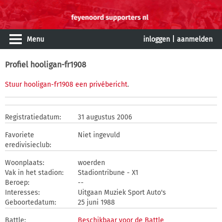
Menu
inloggen
|
aanmelden
Profiel hooligan-fr1908
Stuur hooligan-fr1908 een privébericht
.
Registratiedatum:
31 augustus 2006
Favoriete
Niet ingevuld
eredivisieclub:
Woonplaats:
woerden
Vak in het stadion:
Stadiontribune - X1
Beroep:
--
Interesses:
Uitgaan Muziek Sport Auto's
Geboortedatum:
25 juni 1988
Battle:
Beschikbaar voor de Battle