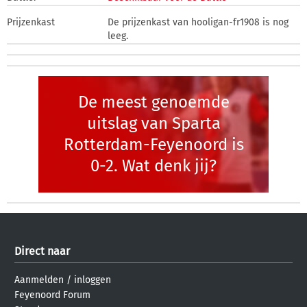
Prijzenkast
De prijzenkast van hooligan-fr1908 is nog
leeg.
De meest genoemde
uitslag van Sparta
Rotterdam-Feyenoord is
0-2. Wat denk jij?
Direct naar
Aanmelden
/
inloggen
Feyenoord Forum