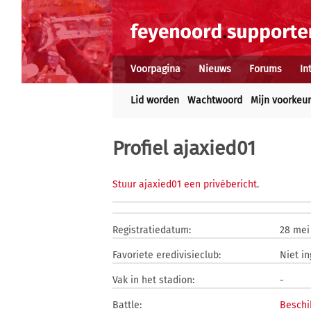
Voorpagina
Nieuws
Forums
In
Lid worden
Wachtwoord
Mijn voorkeu
Profiel ajaxied01
Stuur ajaxied01 een privébericht
.
Registratiedatum:
28 mei
Favoriete eredivisieclub:
Niet i
Vak in het stadion:
-
Battle:
Beschi