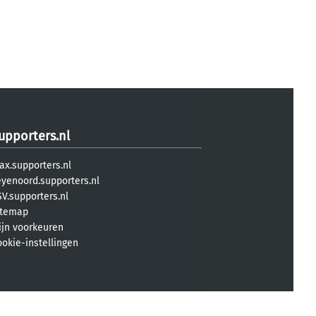
upporters.nl
ax.supporters.nl
eyenoord.supporters.nl
V.supporters.nl
itemap
ijn voorkeuren
ookie-instellingen