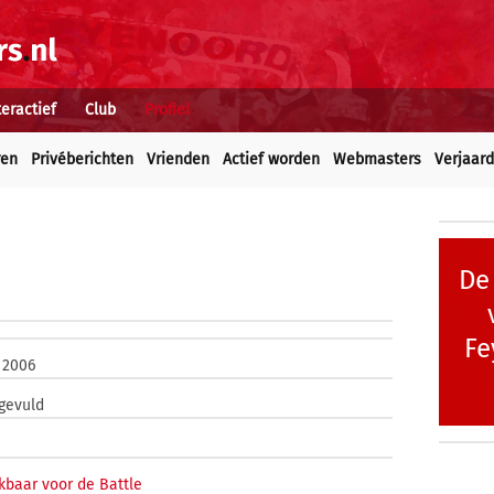
teractief
Club
Profiel
ren
Privéberichten
Vrienden
Actief worden
Webmasters
Verjaar
De
Fe
 2006
ngevuld
kbaar voor de Battle