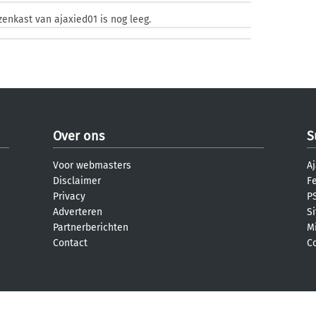
zenkast van ajaxied01 is nog leeg.
Over ons
S
Voor webmasters
Aj
Disclaimer
F
Privacy
PS
Adverteren
S
Partnerberichten
M
Contact
C