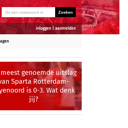
inloggen
|
aanmelden
dagen
 meest genoemde uitslag
van Sparta Rotterdam-
yenoord is 0-3. Wat denk
jij?