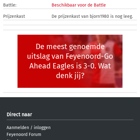
Battle:
Beschikbaar voor de Battle
Prijzenkast
De prijzenkast van bjorn1980 is nog leeg.
De meest genoemde
uitslag van Feyenoord-Go
Ahead Eagles is 3-0. Wat
denk jij?
Direct naar
Aanmelden
/
inloggen
Feyenoord Forum