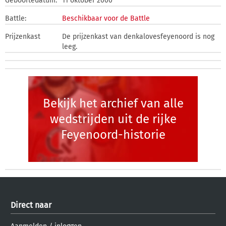
Geboortedatum:
11 oktober 2000
Battle:
Beschikbaar voor de Battle
Prijzenkast
De prijzenkast van denkalovesfeyenoord is nog
leeg.
Bekijk het archief van alle
wedstrijden uit de rijke
Feyenoord-historie
Direct naar