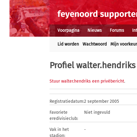
Voorpagina
Nieuws
Forums
In
Lid worden
Wachtwoord
Mijn voorkeu
Profiel walter.hendriks
Stuur walter.hendriks een privébericht
.
Registratiedatum:
2 september 2005
Favoriete
Niet ingevuld
eredivisieclub:
Vak in het
-
stadion: