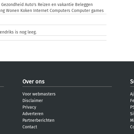
t Gezondheid Auto's Reizen en vakantie Beleggen
ering Wonen Koken Internet Computers Computer games
e
endriks is nog leeg.
Over ons
S
Voor webmasters
Aj
Disclaimer
F
Privacy
PS
Adverteren
S
Partnerberichten
M
Contact
C