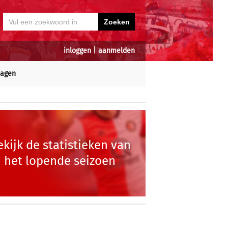
inloggen
|
aanmelden
dagen
ekijk de statistieken van
het lopende seizoen