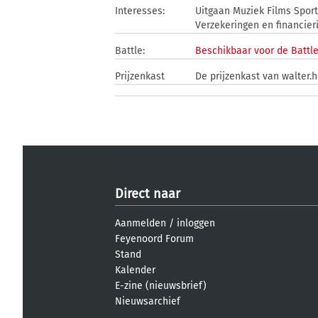
Interesses:
Uitgaan Muziek Films Spor
Verzekeringen en financi
Battle:
Beschikbaar voor de Battl
Prijzenkast
De prijzenkast van walter.h
Direct naar
Aanmelden
/
inloggen
Feyenoord Forum
Stand
Kalender
E-zine (nieuwsbrief)
Nieuwsarchief