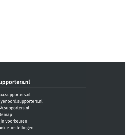
upporters.nl
ax.supporters.nl
eyenoord.supporters.nl
V.supporters.nl
itemap
ijn voorkeuren
ookie-instellingen