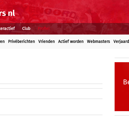
teractief
Club
Profiel
ren
Privéberichten
Vrienden
Actief worden
Webmasters
Verjaar
B