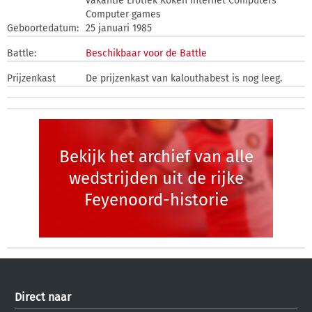
vakantie Erotiek Koken Internet Computers
Computer games
Geboortedatum:
25 januari 1985
Battle:
Beschikbaar voor de Battle
Prijzenkast
De prijzenkast van kalouthabest is nog leeg.
Bekijk het archief van alle
wedstrijden uit de rijke
Feyenoord-historie
Direct naar