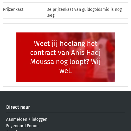
Prijzenkast
De prijzenkast van guidogoldsmid is nog
leeg.
Weet jij hoelang het
contract van Anis Hadj
Moussa nog loopt? Wij
wel.
Direct naar
Aanmelden
/
inloggen
Feyenoord Forum