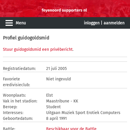
Menu
inloggen
|
aanmelden
Profiel guidogoldsmid
Stuur guidogoldsmid een privébericht
.
Registratiedatum:
21 juli 2005
Favoriete
Niet ingevuld
eredivisieclub:
Woonplaats:
Elst
Vak in het stadion:
Maastribune - KK
Beroep:
Student
Interesses:
Uitgaan Muziek Sport Erotiek Computers
Geboortedatum:
8 april 1991
Battle:
Beschikbaar voor de Battle