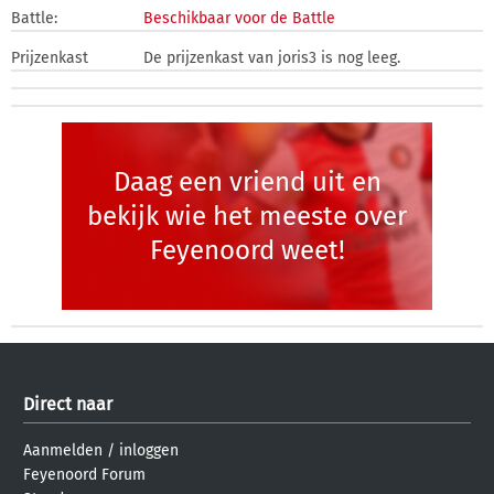
Battle:
Beschikbaar voor de Battle
Prijzenkast
De prijzenkast van joris3 is nog leeg.
Daag een vriend uit en
bekijk wie het meeste over
Feyenoord weet!
Direct naar
Aanmelden
/
inloggen
Feyenoord Forum