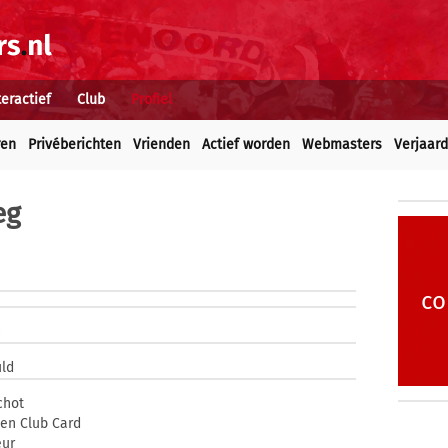
teractief
Club
Profiel
ren
Privéberichten
Vrienden
Actief worden
Webmasters
Verjaar
eg
co
uld
chot
en Club Card
eur