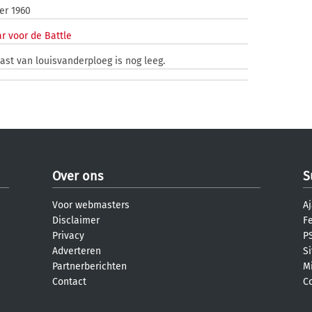
er 1960
r voor de Battle
ast van louisvanderploeg is nog leeg.
Over ons
S
Voor webmasters
Aj
Disclaimer
F
Privacy
PS
Adverteren
S
Partnerberichten
M
Contact
C