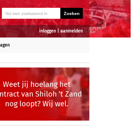
inloggen
|
aanmelden
dagen
Weet jij hoelang het
ntract van Shiloh 't Zand
nog loopt? Wij wel.