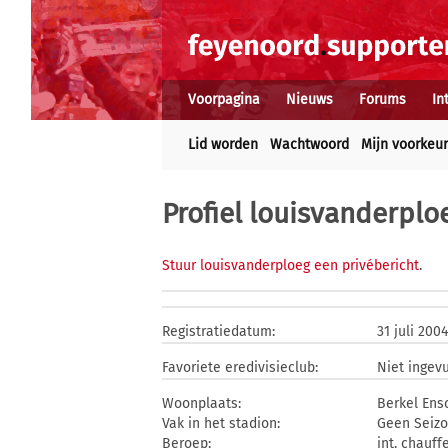
Voorpagina
Nieuws
Forums
In
Lid worden
Wachtwoord
Mijn voorkeu
Profiel louisvanderplo
Stuur louisvanderploeg een privébericht
.
Registratiedatum:
31 juli 2004
Favoriete eredivisieclub:
Niet ingev
Woonplaats:
Berkel Ens
Vak in het stadion:
Geen Seizo
Beroep:
int. chauff