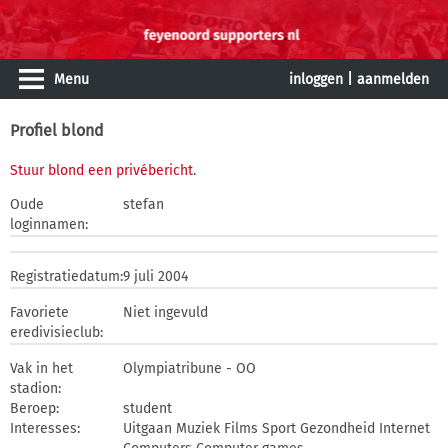
Menu
inloggen
|
aanmelden
Profiel blond
Stuur blond een privébericht
.
Oude
stefan
loginnamen:
Registratiedatum:
9 juli 2004
Favoriete
Niet ingevuld
eredivisieclub:
Vak in het
Olympiatribune - OO
stadion:
Beroep:
student
Interesses:
Uitgaan Muziek Films Sport Gezondheid Internet