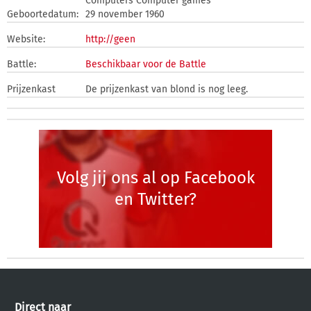
Computers Computer games
Geboortedatum:
29 november 1960
Website:
http://geen
Battle:
Beschikbaar voor de Battle
Prijzenkast
De prijzenkast van blond is nog leeg.
Volg jij ons al op Facebook
en Twitter?
Direct naar