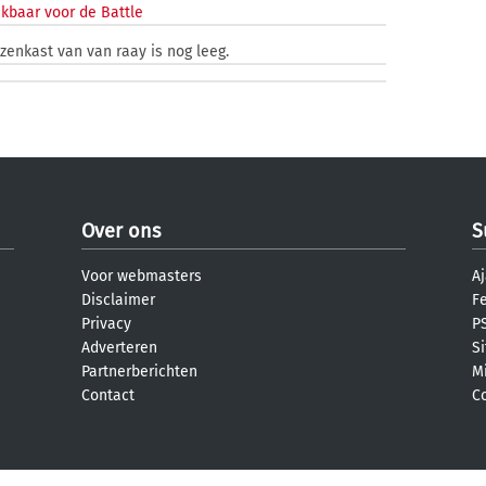
kbaar voor de Battle
jzenkast van van raay is nog leeg.
Over ons
S
Voor webmasters
Aj
Disclaimer
F
Privacy
PS
Adverteren
S
Partnerberichten
M
Contact
C