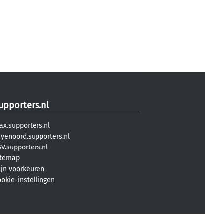
upporters.nl
ax.supporters.nl
eyenoord.supporters.nl
V.supporters.nl
itemap
ijn voorkeuren
ookie-instellingen