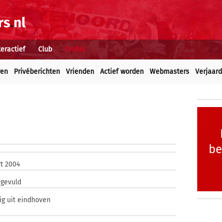
teractief
Club
Profiel
ren
Privéberichten
Vrienden
Actief worden
Webmasters
Verjaar
be
t 2004
ngevuld
ig uit eindhoven