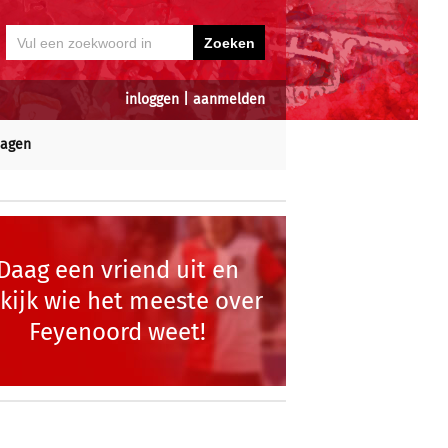
inloggen
|
aanmelden
dagen
Daag een vriend uit en
kijk wie het meeste over
Feyenoord weet!