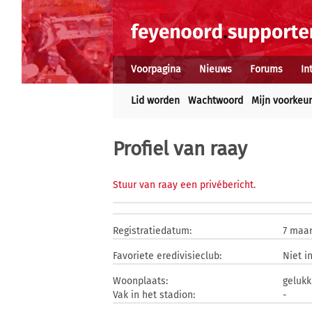
Voorpagina
Nieuws
Forums
In
Lid worden
Wachtwoord
Mijn voorkeu
Profiel van raay
Stuur van raay een privébericht
.
Registratiedatum:
7 maar
Favoriete eredivisieclub:
Niet i
Woonplaats:
gelukk
Vak in het stadion:
-