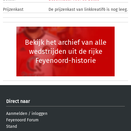
Prijzenkast
De prijzenkast van linkkreatif6 is nog leeg.
Bekijk het archief van alle
wedstrijden uit de rijke
Feyenoord-historie
Direct naar
Aanmelden
/
inloggen
Feyenoord Forum
Stand