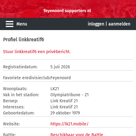
Menu
inloggen
|
aanmelden
Profiel linkkreatif6
Stuur linkkreatif6 een privébericht
.
Registratiedatum:
5 juli 2026
Favoriete eredivisieclub:
Feyenoord
Woonplaats:
LK21
Vak in het stadion:
Olympiatribune - Z1
Beroep:
Link Kreatif 21
Interesses:
Link Kreatif 21
Geboortedatum:
29 oktober 1979
Website:
https://lk21.mobile/
Battle:
Beschikbaar voor de Battle