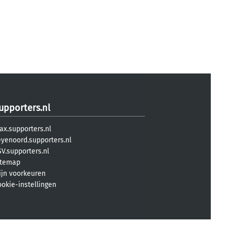
upporters.nl
ax.supporters.nl
eyenoord.supporters.nl
V.supporters.nl
itemap
ijn voorkeuren
ookie-instellingen