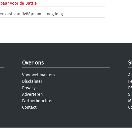
baar voor de Battle
zenkast van fly88jrcom is nog leeg.
Over ons
S
Voor webmasters
Aj
Disclaimer
F
Privacy
PS
Adverteren
S
Partnerberichten
M
Contact
C