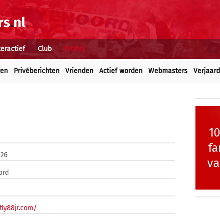
teractief
Club
Profiel
ren
Privéberichten
Vrienden
Actief worden
Webmasters
Verjaar
1
fa
026
va
ord
/fly88jr.com/