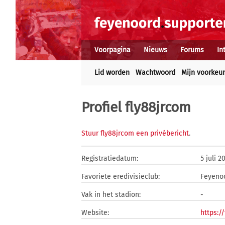
Voorpagina
Nieuws
Forums
In
Lid worden
Wachtwoord
Mijn voorkeu
Profiel fly88jrcom
Stuur fly88jrcom een privébericht
.
Registratiedatum:
5 juli 2
Favoriete eredivisieclub:
Feyeno
Vak in het stadion:
-
Website:
https:/