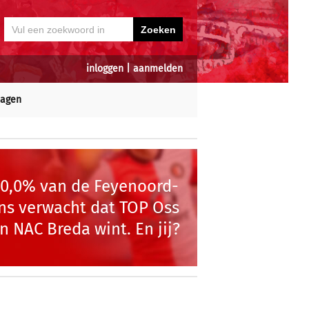
inloggen
|
aanmelden
dagen
00,0% van de Feyenoord-
ns verwacht dat TOP Oss
n NAC Breda wint. En jij?