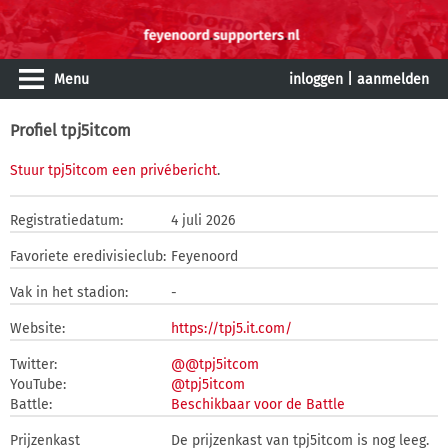
Menu
inloggen
|
aanmelden
Profiel tpj5itcom
Stuur tpj5itcom een privébericht
.
Registratiedatum:
4 juli 2026
Favoriete eredivisieclub:
Feyenoord
Vak in het stadion:
-
Website:
https://tpj5.it.com/
Twitter:
@@tpj5itcom
YouTube:
@tpj5itcom
Battle:
Beschikbaar voor de Battle
Prijzenkast
De prijzenkast van tpj5itcom is nog leeg.