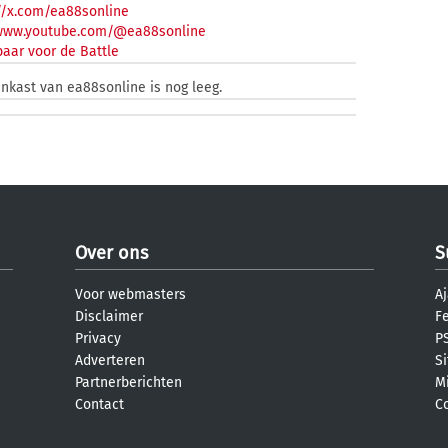
//x.com/ea88sonline
/www.youtube.com/@ea88sonline
aar voor de Battle
enkast van ea88sonline is nog leeg.
Over ons
S
Voor webmasters
Aj
Disclaimer
F
Privacy
PS
Adverteren
S
Partnerberichten
M
Contact
C