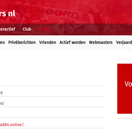
teractief
Club
Profiel
ren
Privéberichten
Vrienden
Actief worden
Webmasters
Verjaar
Vo
26
rd
ea88s.online/