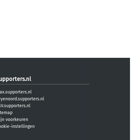
upporters.nl
ax.supporters.nl
eyenoord.supporters.nl
V.supporters.nl
itemap
ijn voorkeuren
ookie-instellingen