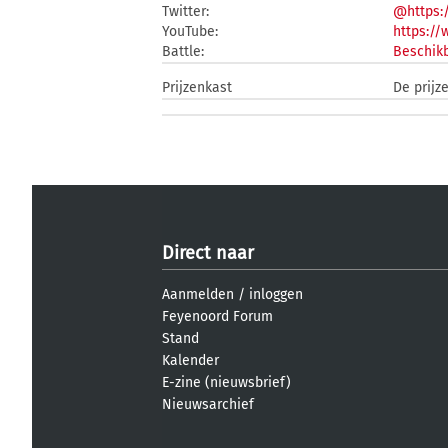
Twitter:
@https:
YouTube:
https:/
Battle:
Beschikb
Prijzenkast
De prijz
Direct naar
Aanmelden
/
inloggen
Feyenoord Forum
Stand
Kalender
E-zine (nieuwsbrief)
Nieuwsarchief