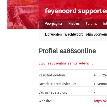
Voorpagina
Nieuws
Forums
In
Lid worden
Wachtwoord
Mijn voorkeu
Profiel ea88sonline
Stuur ea88sonline een privébericht
.
Registratiedatum:
4 juli 20
Favoriete eredivisieclub:
Feyenoo
Vak in het stadion:
-
Website:
https://