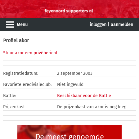
Menu
inloggen
|
aanmelden
Profiel akor
Stuur akor een privébericht
.
Registratiedatum:
2 september 2003
Favoriete eredivisieclub:
Niet ingevuld
Battle:
Beschikbaar voor de Battle
Prijzenkast
De prijzenkast van akor is nog leeg.
De meest genoemde