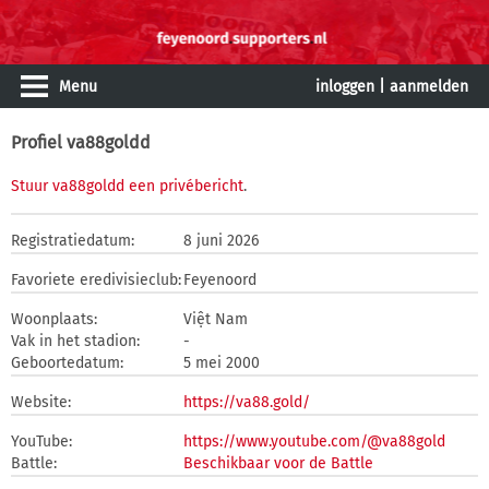
Menu
inloggen
|
aanmelden
Profiel va88goldd
Stuur va88goldd een privébericht
.
Registratiedatum:
8 juni 2026
Favoriete eredivisieclub:
Feyenoord
Woonplaats:
Việt Nam
Vak in het stadion:
-
Geboortedatum:
5 mei 2000
Website:
https://va88.gold/
YouTube:
https://www.youtube.com/@va88gold
Battle:
Beschikbaar voor de Battle