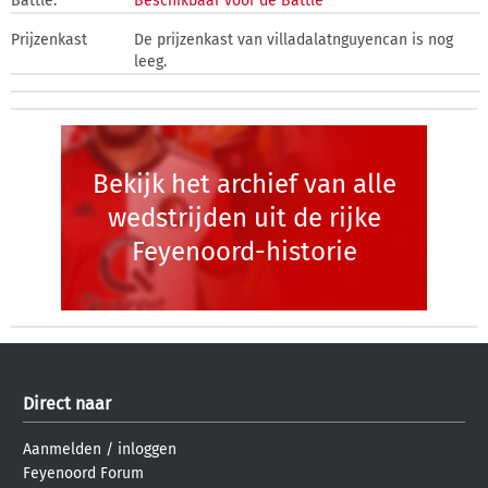
Battle:
Beschikbaar voor de Battle
Prijzenkast
De prijzenkast van villadalatnguyencan is nog
leeg.
Bekijk het archief van alle
wedstrijden uit de rijke
Feyenoord-historie
Direct naar
Aanmelden
/
inloggen
Feyenoord Forum