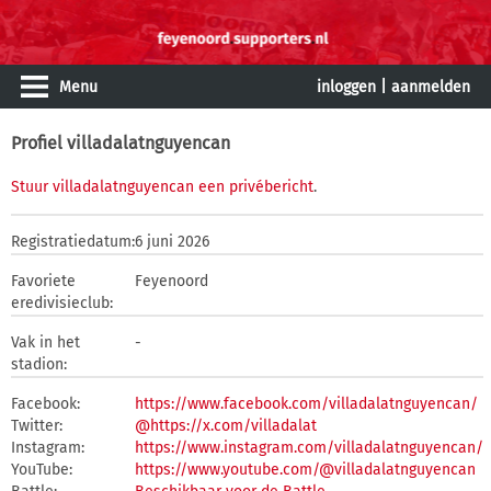
Menu
inloggen
|
aanmelden
Profiel villadalatnguyencan
Stuur villadalatnguyencan een privébericht
.
Registratiedatum:
6 juni 2026
Favoriete
Feyenoord
eredivisieclub:
Vak in het
-
stadion:
Facebook:
https://www.facebook.com/villadalatnguyencan/
Twitter:
@https://x.com/villadalat
Instagram:
https://www.instagram.com/villadalatnguyencan/
YouTube:
https://www.youtube.com/@villadalatnguyencan