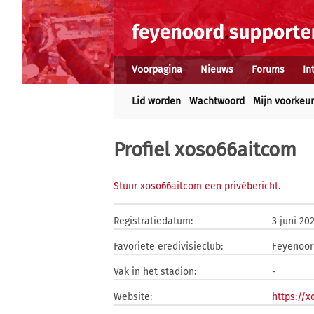
Voorpagina
Nieuws
Forums
In
Lid worden
Wachtwoord
Mijn voorkeu
Profiel xoso66aitcom
Stuur xoso66aitcom een privébericht
.
Registratiedatum:
3 juni 20
Favoriete eredivisieclub:
Feyenoor
Vak in het stadion:
-
Website:
https://x