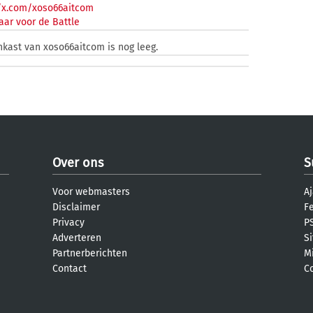
/x.com/xoso66aitcom
aar voor de Battle
nkast van xoso66aitcom is nog leeg.
Over ons
S
Voor webmasters
Aj
Disclaimer
F
Privacy
PS
Adverteren
S
Partnerberichten
M
Contact
C