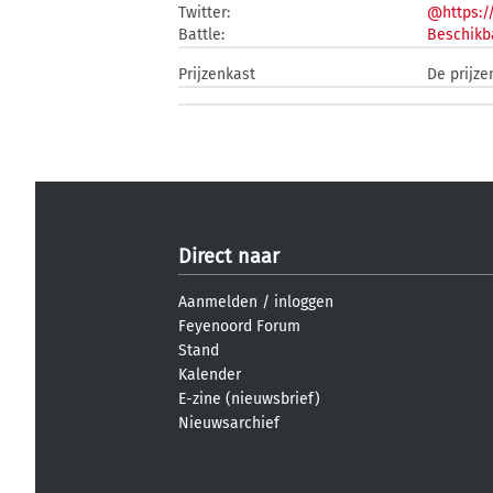
Twitter:
@https:/
Battle:
Beschikb
Prijzenkast
De prijze
Direct naar
Aanmelden
/
inloggen
Feyenoord Forum
Stand
Kalender
E-zine (nieuwsbrief)
Nieuwsarchief