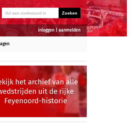
inloggen
|
aanmelden
dagen
kijk het archief van alle
wedstrijden uit de rijke
Feyenoord-historie