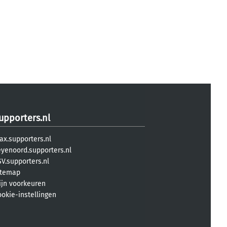
upporters.nl
ax.supporters.nl
eyenoord.supporters.nl
V.supporters.nl
itemap
ijn voorkeuren
ookie-instellingen