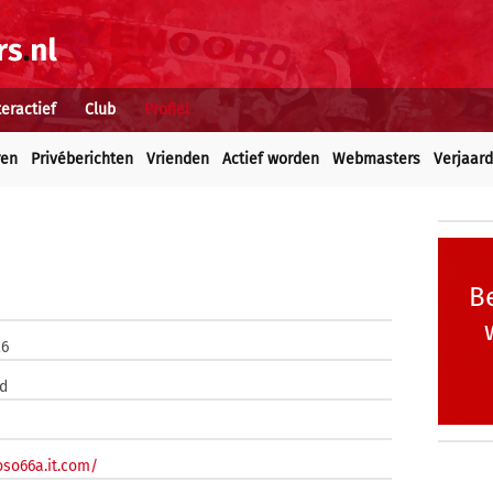
teractief
Club
Profiel
ren
Privéberichten
Vrienden
Actief worden
Webmasters
Verjaar
Be
26
d
oso66a.it.com/