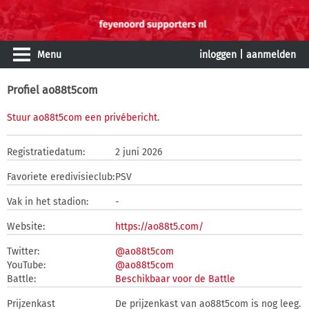
Menu
inloggen
|
aanmelden
Profiel ao88t5com
Stuur ao88t5com een privébericht
.
Registratiedatum:
2 juni 2026
Favoriete eredivisieclub:
PSV
Vak in het stadion:
-
Website:
https://ao88t5.com/
Twitter:
@ao88t5com
YouTube:
@ao88t5com
Battle:
Beschikbaar voor de Battle
Prijzenkast
De prijzenkast van ao88t5com is nog leeg.