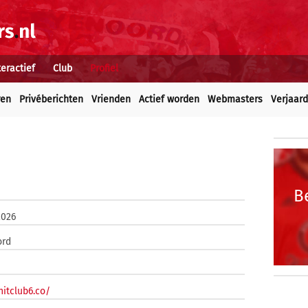
teractief
Club
Profiel
ren
Privéberichten
Vrienden
Actief worden
Webmasters
Verjaar
B
2026
ord
hitclub6.co/