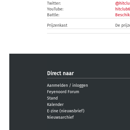
Twitter:
@hitclu
YouTube:
hitclub
Battle:
Beschik
Prijzenkast
De prijz
Direct naar
Aanmelden
/
inloggen
Feyenoord Forum
Stand
Kalender
E-zine (nieuwsbrief)
Nieuwsarchief