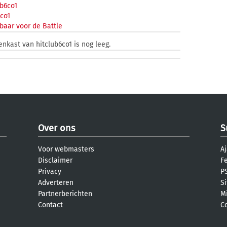
b6co1
6co1
baar voor de Battle
enkast van hitclub6co1 is nog leeg.
Over ons
S
Voor webmasters
Aj
Disclaimer
F
Privacy
PS
Adverteren
S
Partnerberichten
M
Contact
C