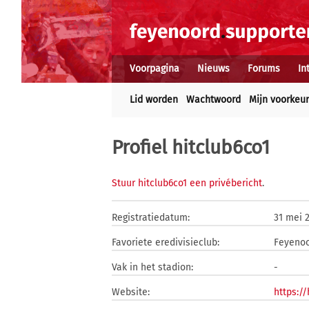
Voorpagina
Nieuws
Forums
In
Lid worden
Wachtwoord
Mijn voorkeu
Profiel hitclub6co1
Stuur hitclub6co1 een privébericht
.
Registratiedatum:
31 mei 
Favoriete eredivisieclub:
Feyeno
Vak in het stadion:
-
Website:
https://