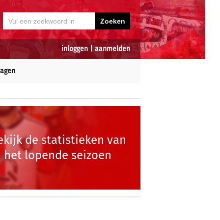
inloggen
|
aanmelden
dagen
ekijk de statistieken van
het lopende seizoen