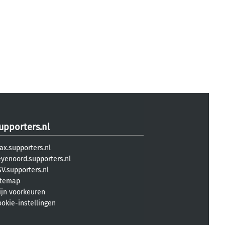
upporters.nl
ax.supporters.nl
eyenoord.supporters.nl
V.supporters.nl
itemap
ijn voorkeuren
ookie-instellingen