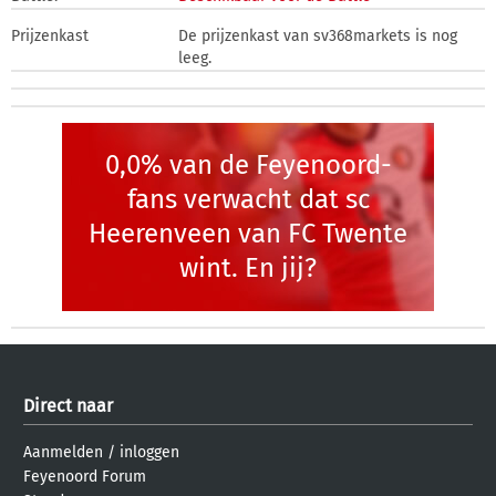
Prijzenkast
De prijzenkast van sv368markets is nog
leeg.
0,0% van de Feyenoord-
fans verwacht dat sc
Heerenveen van FC Twente
wint. En jij?
Direct naar
Aanmelden
/
inloggen
Feyenoord Forum