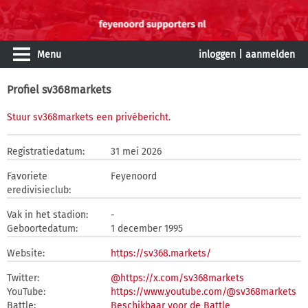
Menu
inloggen
|
aanmelden
Profiel sv368markets
Stuur sv368markets een privébericht
.
Registratiedatum:
31 mei 2026
Favoriete
Feyenoord
eredivisieclub:
Vak in het stadion:
-
Geboortedatum:
1 december 1995
Website:
https://sv368.markets/
Twitter:
@https://x.com/sv368markets
YouTube:
https://www.youtube.com/@sv368markets
Battle:
Beschikbaar voor de Battle