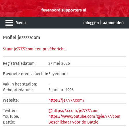
Menu
inloggen
|
aanmelden
Profiel je77777com
Stuur je77777com een privébericht
.
Registratiedatum:
27 mei 2026
Favoriete eredivisieclub:
Feyenoord
Vak in het stadion:
-
Geboortedatum:
5 januari 1996
Website:
https://je77777.com/
Twitter:
@https://x.com/je77777com
YouTube:
https://www.youtube.com/@je77777com
Battle:
Beschikbaar voor de Battle