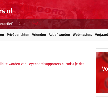
teractief
Club
Profiel
ren
Privéberichten
Vrienden
Actief worden
Webmasters
Verjaar
 lid te worden van Feyenoord.supporters.nl zodat je deel
Vo