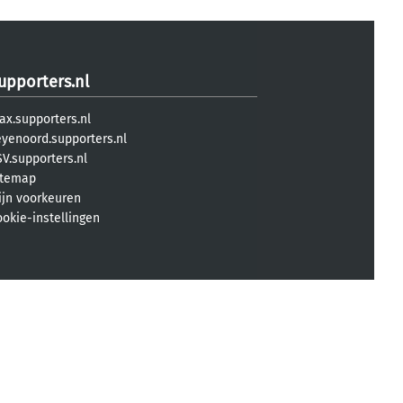
upporters.nl
ax.supporters.nl
eyenoord.supporters.nl
V.supporters.nl
itemap
ijn voorkeuren
ookie-instellingen