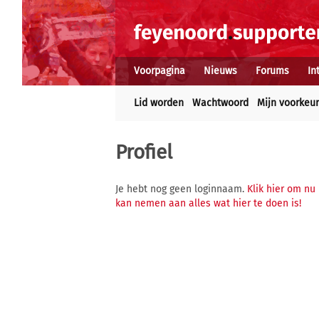
Voorpagina
Nieuws
Forums
In
Lid worden
Wachtwoord
Mijn voorkeu
Profiel
Je hebt nog geen loginnaam.
Klik hier om nu
kan nemen aan alles wat hier te doen is!