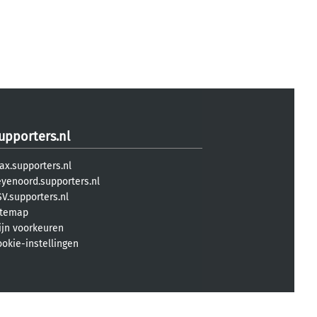
upporters.nl
ax.supporters.nl
eyenoord.supporters.nl
V.supporters.nl
itemap
ijn voorkeuren
ookie-instellingen