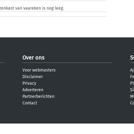
jzenkast van vaareken is nog leeg.
Over ons
S
Voor webmasters
Aj
Disclaimer
F
Privacy
PS
Adverteren
S
Partnerberichten
M
Contact
C