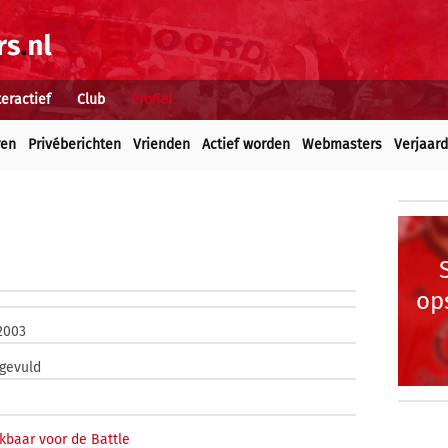
teractief
Club
Profiel
ren
Privéberichten
Vrienden
Actief worden
Webmasters
Verjaar
op
 2003
ngevuld
kbaar voor de Battle