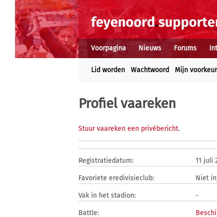
Voorpagina
Nieuws
Forums
In
Lid worden
Wachtwoord
Mijn voorkeu
Profiel vaareken
Stuur vaareken een privébericht
.
Registratiedatum:
11 juli
Favoriete eredivisieclub:
Niet i
Vak in het stadion:
-
Battle:
Beschi