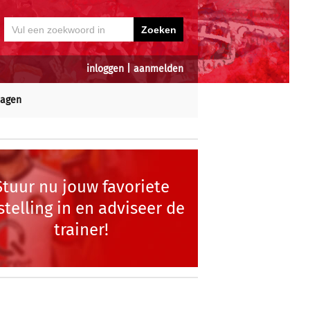
inloggen
|
aanmelden
dagen
Stuur nu jouw favoriete
stelling in en adviseer de
trainer!