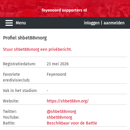
Menu
inloggen
|
aanmelden
Profiel shbet88vnorg
Stuur shbet88vnorg een privébericht
.
Registratiedatum:
23 mei 2026
Favoriete
Feyenoord
eredivisieclub:
Vak in het stadion:
-
Website:
https://shbet88vn.org/
Twitter:
@shbet88vnorg
YouTube:
shbet88vnorg
Battle:
Beschikbaar voor de Battle