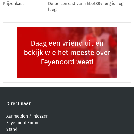
Prijzenkast
De prijzenkast van shbet88vnorg is nog
leeg.
Daag een vriend uit en
bekijk wie het meeste over
Feyenoord weet!
Direct naar
Aanmelden
/
inloggen
Feyenoord Forum
Stand