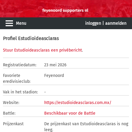
Menu
inloggen
|
aanmelden
Profiel Estudioideasclaras
Stuur Estudioideasclaras een privébericht
.
Registratiedatum:
23 mei 2026
Favoriete
Feyenoord
eredivisieclub:
Vak in het stadion:
-
Website:
https://estudioideasclaras.com.mx/
Battle:
Beschikbaar voor de Battle
Prijzenkast
De prijzenkast van Estudioideasclaras is nog
leeg.