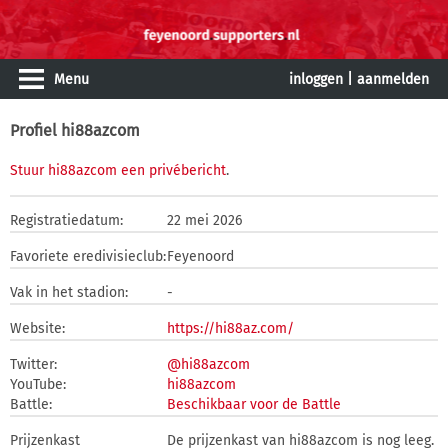
Menu
inloggen
|
aanmelden
Profiel hi88azcom
Stuur hi88azcom een privébericht
.
Registratiedatum:
22 mei 2026
Favoriete eredivisieclub:
Feyenoord
Vak in het stadion:
-
Website:
https://hi88az.com/
Twitter:
@hi88azcom
YouTube:
hi88azcom
Battle:
Beschikbaar voor de Battle
Prijzenkast
De prijzenkast van hi88azcom is nog leeg.