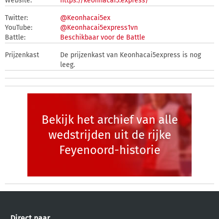
Website:
https://keonhacai5.express/
Twitter:
@Keonhacai5ex
YouTube:
@Keonhacai5express1vn
Battle:
Beschikbaar voor de Battle
Prijzenkast
De prijzenkast van Keonhacai5express is nog
leeg.
Bekijk het archief van alle
wedstrijden uit de rijke
Feyenoord-historie
Direct naar