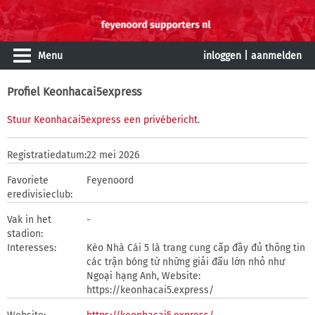
Menu
inloggen
|
aanmelden
Profiel Keonhacai5express
Stuur Keonhacai5express een privébericht
.
Registratiedatum:
22 mei 2026
Favoriete
Feyenoord
eredivisieclub:
Vak in het
-
stadion:
Interesses:
Kèo Nhà Cái 5 là trang cung cấp đầy đủ thông tin
các trận bóng từ những giải đấu lớn nhỏ như
Ngoại hạng Anh, Website:
https://keonhacai5.express/