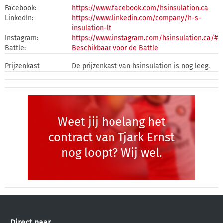
Facebook:
https://www.facebook.com/hsinsulation.ca
LinkedIn:
https://www.linkedin.com/company/h-s-
insulation-lt
Instagram:
https://www.instagram.com/hsinsulation.ca/#
Battle:
Beschikbaar voor de Battle
Prijzenkast
De prijzenkast van hsinsulation is nog leeg.
Weet jij hoelang het
contract van Tjark Ernst
nog loopt? Wij wel.
Direct naar