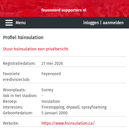
Menu
inloggen
|
aanmelden
Profiel hsinsulation
Stuur hsinsulation een privébericht
.
Registratiedatum:
21 mei 2026
Favoriete
Feyenoord
eredivisieclub:
Woonplaats:
Surrey
Vak in het stadion:
-
Beroep:
Insulation
Interesses:
Firestopping, drywall, sprayfoaming
Geboortedatum:
5 januari 2000
Website:
https://www.hsinsulation.ca/