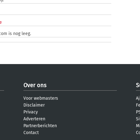
e
com is nog leeg.
Over ons
S
Voor webmasters
Aj
Disclaimer
F
Privacy
PS
Adverteren
S
Partnerberichten
M
Contact
C