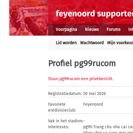
Voorpagina
Nieuws
Forums
In
Lid worden
Wachtwoord
Mijn voorkeu
Profiel pg99rucom
Stuur pg99rucom een privébericht
.
Registratiedatum:
20 mei 2026
Favoriete
Feyenoord
eredivisieclub:
Vak in het stadion:
-
Interesses:
pg99-Trang chu nha cai ca
nhap choi ca cuoc moi nga