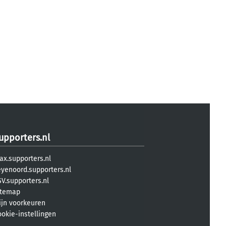
upporters.nl
ax.supporters.nl
eyenoord.supporters.nl
V.supporters.nl
itemap
ijn voorkeuren
ookie-instellingen