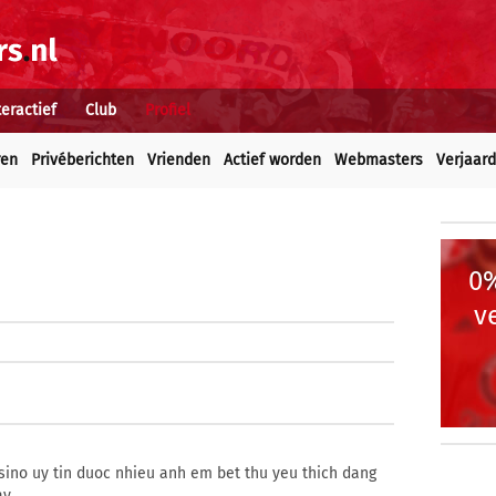
teractief
Club
Profiel
ren
Privéberichten
Vrienden
Actief worden
Webmasters
Verjaar
0%
v
sino uy tin duoc nhieu anh em bet thu yeu thich dang
y.