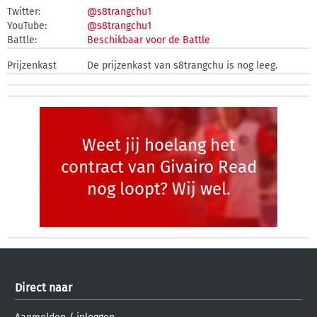
Twitter:
@s8trangchu1
YouTube:
@s8trangchu1
Battle:
Beschikbaar voor de Battle
Prijzenkast
De prijzenkast van s8trangchu is nog leeg.
Weet jij hoelang het
contract van Givairo Read
nog loopt? Wij wel.
Direct naar