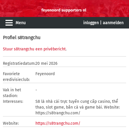
Menu
inloggen
|
aanmelden
Profiel s8trangchu
Stuur s8trangchu een privébericht
.
Registratiedatum:
20 mei 2026
Favoriete
Feyenoord
eredivisieclub:
Vak in het
-
stadion:
Interesses:
S8 là nhà cái trực tuyến cung cấp casino, thể
thao, slot game, bắn cá và game bài. Website:
https://s8trangchu.com/
Website:
https://s8trangchu.com/