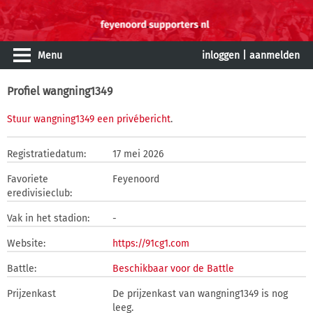
Menu
inloggen
|
aanmelden
Profiel wangning1349
Stuur wangning1349 een privébericht
.
Registratiedatum:
17 mei 2026
Favoriete
Feyenoord
eredivisieclub:
Vak in het stadion:
-
Website:
https://91cg1.com
Battle:
Beschikbaar voor de Battle
Prijzenkast
De prijzenkast van wangning1349 is nog
leeg.