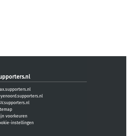
upporters.nl
ax.supporters.nl
eyenoord.supporters.nl
V.supporters.nl
itemap
ijn voorkeuren
ookie-instellingen