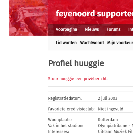
Voorpagina
Nieuws
Forums
In
Lid worden
Wachtwoord
Mijn voorkeu
Profiel huuggie
Stuur huuggie een privébericht
.
Registratiedatum:
2 juli 2003
Favoriete eredivisieclub:
Niet ingevuld
Woonplaats:
Rotterdam
Vak in het stadion:
Olympiatribune - 
Interesses:
Uitgaan Muziek Fi