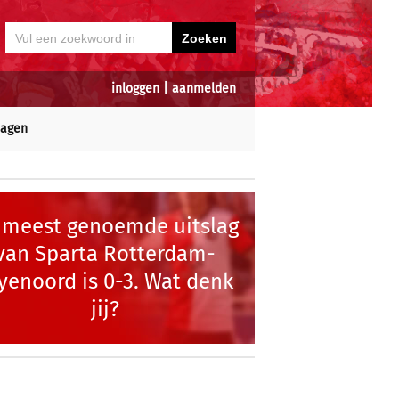
inloggen
|
aanmelden
dagen
 meest genoemde uitslag
van Sparta Rotterdam-
yenoord is 0-3. Wat denk
jij?