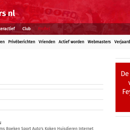
teractief
Club
Profiel
ren
Privéberichten
Vrienden
Actief worden
Webmasters
Verjaar
De
Fe
N
lms Boeken Sport Auto's Koken Huisdieren Internet