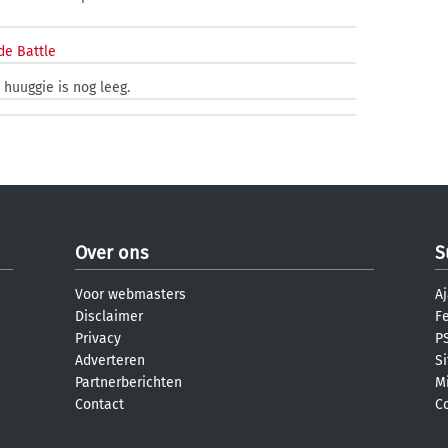
de Battle
 huuggie is nog leeg.
Over ons
S
Voor webmasters
Aj
Disclaimer
F
Privacy
PS
Adverteren
S
Partnerberichten
M
Contact
C