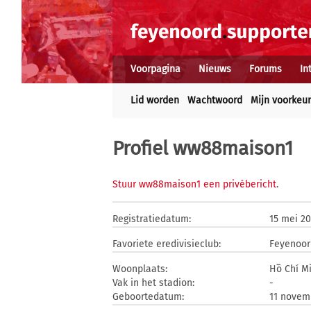
Voorpagina
Nieuws
Forums
In
Lid worden
Wachtwoord
Mijn voorkeu
Profiel ww88maison1
Stuur ww88maison1 een privébericht
.
Registratiedatum:
15 mei 2
Favoriete eredivisieclub:
Feyenoor
Woonplaats:
Hồ Chí M
Vak in het stadion:
-
Geboortedatum:
11 novem