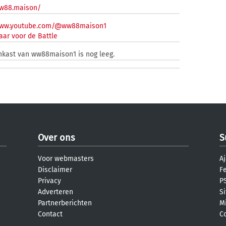
ww88.maison/
/www.youtube.com/@ww88maison1
aar voor de Battle
enkast van ww88maison1 is nog leeg.
Over ons
S
Voor webmasters
Aj
Disclaimer
F
Privacy
PS
Adverteren
S
Partnerberichten
M
Contact
C