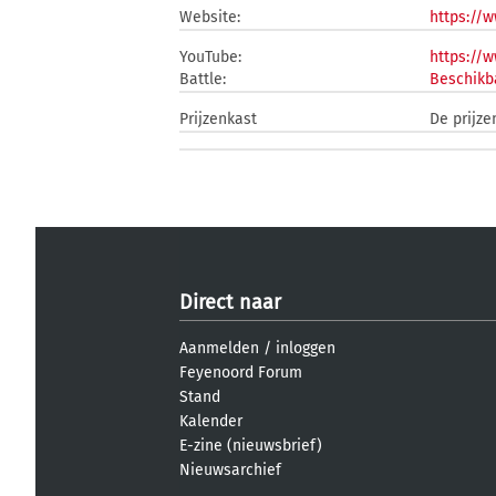
Website:
https://
YouTube:
https:/
Battle:
Beschikb
Prijzenkast
De prijz
Direct naar
Aanmelden
/
inloggen
Feyenoord Forum
Stand
Kalender
E-zine (nieuwsbrief)
Nieuwsarchief