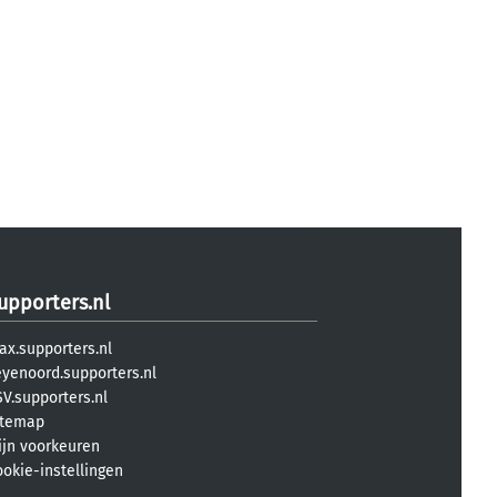
upporters.nl
ax.supporters.nl
eyenoord.supporters.nl
V.supporters.nl
itemap
ijn voorkeuren
ookie-instellingen