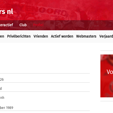
teractief
Club
Profiel
ren
Privéberichten
Vrienden
Actief worden
Webmasters
Verjaar
Vo
026
d
inh
ber 1989