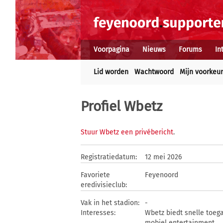
Voorpagina
Nieuws
Forums
In
Lid worden
Wachtwoord
Mijn voorkeu
Profiel Wbetz
Stuur Wbetz een privébericht
.
Registratiedatum:
12 mei 2026
Favoriete
Feyenoord
eredivisieclub:
Vak in het stadion:
-
Interesses:
Wbetz biedt snelle toeg
mobiel entertainment.