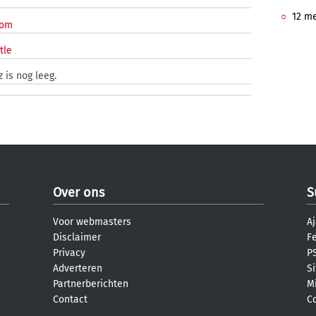
12 me
com
tle
 is nog leeg.
Over ons
S
Voor webmasters
Aj
Disclaimer
F
Privacy
PS
Adverteren
S
Partnerberichten
M
Contact
C