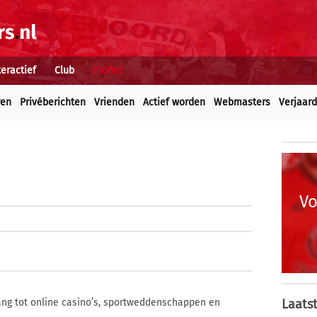
teractief
Club
Profiel
ren
Privéberichten
Vrienden
Actief worden
Webmasters
Verjaar
Vo
ang tot online casino’s, sportweddenschappen en
Laatst