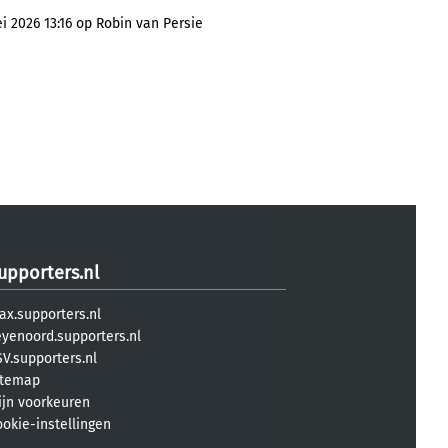
i 2026 13:16 op Robin van Persie
upporters.nl
ax.supporters.nl
eyenoord.supporters.nl
V.supporters.nl
itemap
ijn voorkeuren
ookie-instellingen