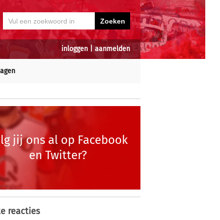
inloggen
|
aanmelden
dagen
lg jij ons al op Facebook
en Twitter?
e reacties