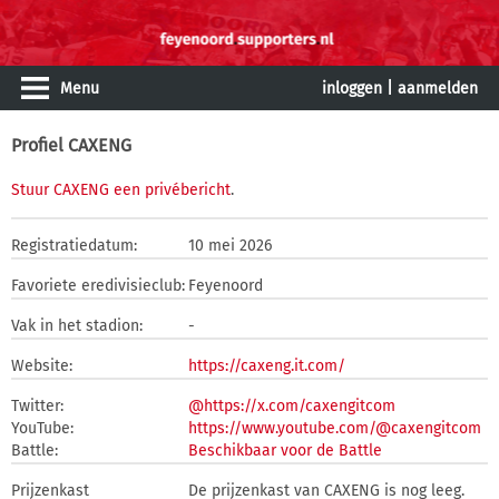
Menu
inloggen
|
aanmelden
Profiel CAXENG
Stuur CAXENG een privébericht
.
Registratiedatum:
10 mei 2026
Favoriete eredivisieclub:
Feyenoord
Vak in het stadion:
-
Website:
https://caxeng.it.com/
Twitter:
@https://x.com/caxengitcom
YouTube:
https://www.youtube.com/@caxengitcom
Battle:
Beschikbaar voor de Battle
Prijzenkast
De prijzenkast van CAXENG is nog leeg.