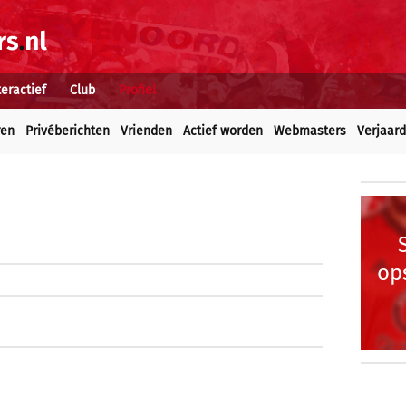
teractief
Club
Profiel
ren
Privéberichten
Vrienden
Actief worden
Webmasters
Verjaar
op