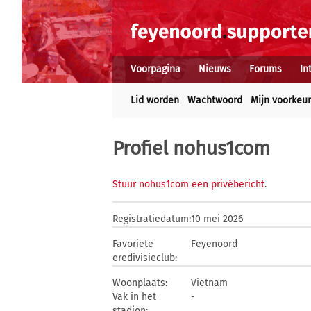
Voorpagina
Nieuws
Forums
In
Lid worden
Wachtwoord
Mijn voorkeu
Profiel nohus1com
Stuur nohus1com een privébericht
.
Registratiedatum:
10 mei 2026
Favoriete
Feyenoord
eredivisieclub:
Woonplaats:
Vietnam
Vak in het
-
stadion: