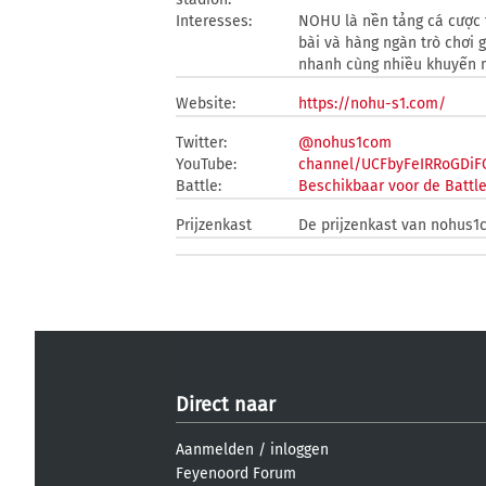
Interesses:
NOHU là nền tảng cá cược t
bài và hàng ngàn trò chơi g
nhanh cùng nhiều khuyến m
Website:
https://nohu-s1.com/
Twitter:
@nohus1com
YouTube:
channel/UCFbyFeIRRoGDiF
Battle:
Beschikbaar voor de Battl
Prijzenkast
De prijzenkast van nohus1c
Direct naar
Aanmelden
/
inloggen
Feyenoord Forum