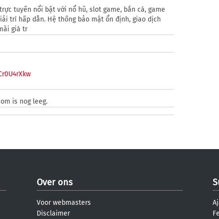
rực tuyến nổi bật với nổ hũ, slot game, bắn cá, game
iải trí hấp dẫn. Hệ thống bảo mật ổn định, giao dịch
ãi giá tr
Cr0U4rXkw
e
om is nog leeg.
Over ons
S
Voor webmasters
Aj
Disclaimer
F