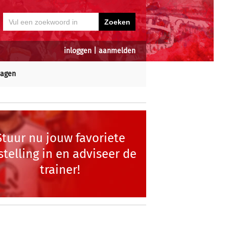
inloggen
|
aanmelden
dagen
Stuur nu jouw favoriete
stelling in en adviseer de
trainer!