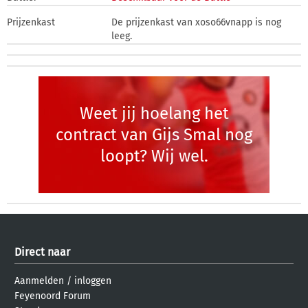
Prijzenkast
De prijzenkast van xoso66vnapp is nog
leeg.
Weet jij hoelang het
contract van Gijs Smal nog
loopt? Wij wel.
Direct naar
Aanmelden
/
inloggen
Feyenoord Forum