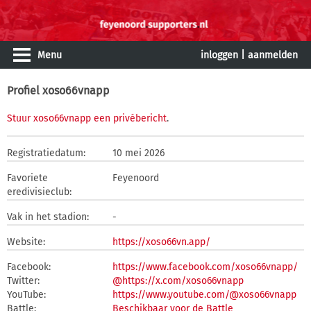
Menu
inloggen
|
aanmelden
Profiel xoso66vnapp
Stuur xoso66vnapp een privébericht
.
Registratiedatum:
10 mei 2026
Favoriete
Feyenoord
eredivisieclub:
Vak in het stadion:
-
Website:
https://xoso66vn.app/
Facebook:
https://www.facebook.com/xoso66vnapp/
Twitter:
@https://x.com/xoso66vnapp
YouTube:
https://www.youtube.com/@xoso66vnapp
Battle:
Beschikbaar voor de Battle